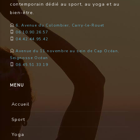
contemporain dédié au sport, au yoga et au
bien-être.
6, Avenue du Colombier, Carry-le-Rouet
06.10.90.26.57
04.42.44.95.42
Avenue du 11 novembre au sein de Cap Océan,
Seignosse Océan
06.45.51.33.19
MENU
Accueil
Sport
Yoga