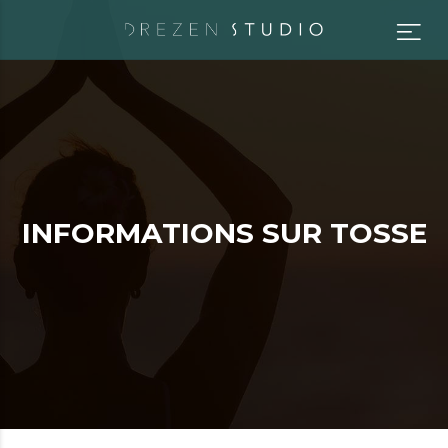
I
N
F
O
R
M
A
T
I
O
N
S
S
U
R
T
O
S
S
E