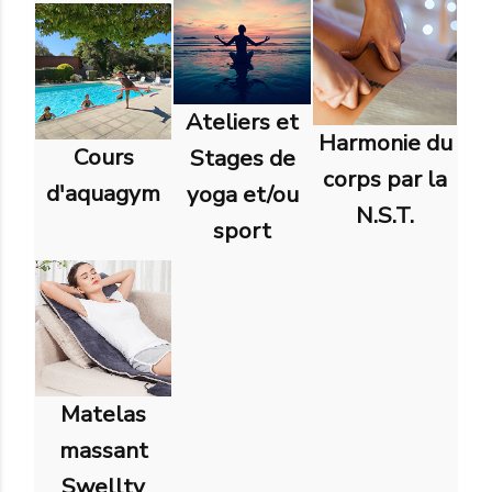
Ateliers et
Harmonie du
Cours
Stages de
corps par la
d'aquagym
yoga et/ou
N.S.T.
sport
Matelas
massant
Swellty