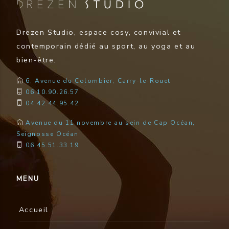
Drezen Studio, espace cosy, convivial et
contemporain dédié au sport, au yoga et au
bien-être.
6, Avenue du Colombier, Carry-le-Rouet
06.10.90.26.57
04.42.44.95.42
Avenue du 11 novembre au sein de Cap Océan,
Seignosse Océan
06.45.51.33.19
MENU
Accueil