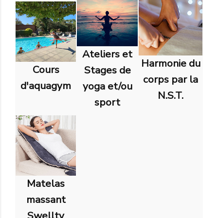
Ateliers et
Harmonie du
Cours
Stages de
corps par la
d'aquagym
yoga et/ou
N.S.T.
sport
Matelas
massant
Swellty