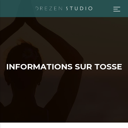
I
N
F
O
R
M
A
T
I
O
N
S
S
U
R
T
O
S
S
E