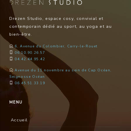
Drezen Studio, espace cosy, convivial et
contemporain dédié au sport, au yoga et au
bien-être.
6, Avenue du Colombier, Carry-le-Rouet
06.10.90.26.57
04.42.44.95.42
Avenue du 11 novembre au sein de Cap Océan,
Seignosse Océan
06.45.51.33.19
MENU
Accueil