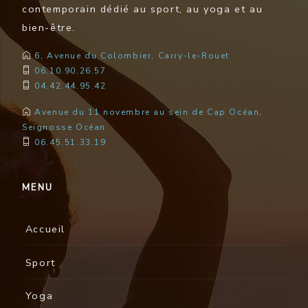
contemporain dédié au sport, au yoga et au
bien-être.
6, Avenue du Colombier, Carry-le-Rouet
06.10.90.26.57
04.42.44.95.42
Avenue du 11 novembre au sein de Cap Océan,
Seignosse Océan
06.45.51.33.19
MENU
Accueil
Sport
Yoga