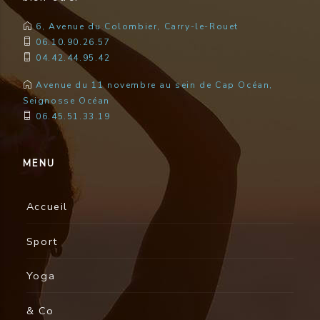
6, Avenue du Colombier, Carry-le-Rouet
06.10.90.26.57
04.42.44.95.42
Avenue du 11 novembre au sein de Cap Océan,
Seignosse Océan
06.45.51.33.19
MENU
Accueil
Sport
Yoga
& Co