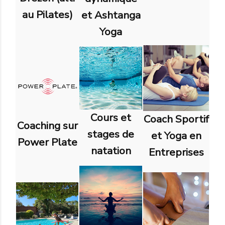
au Pilates)
et Ashtanga
Yoga
Cours et
Coach Sportif
Coaching sur
stages de
et Yoga en
Power Plate
natation
Entreprises