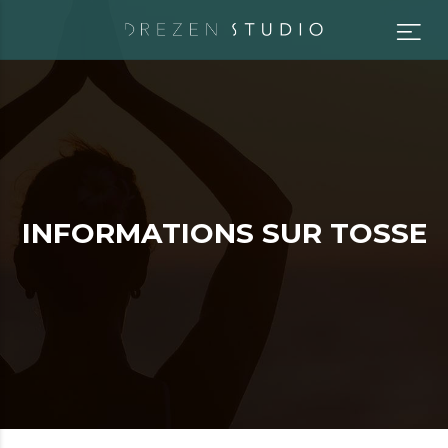
I
N
F
O
R
M
A
T
I
O
N
S
S
U
R
T
O
S
S
E