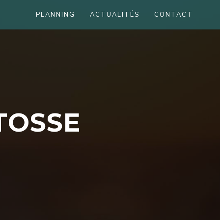
PLANNING
ACTUALITÉS
CONTACT
T
O
S
S
E