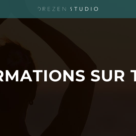
R
M
A
T
I
O
N
S
S
U
R