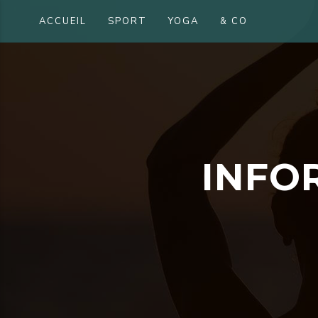
ACCUEIL
SPORT
YOGA
& CO
I
N
F
O