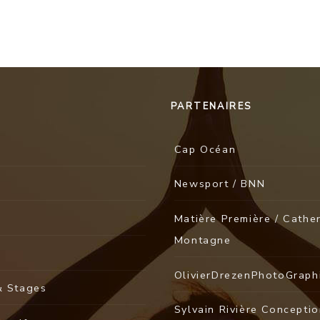
PARTENAIRES
Cap Océan
Newsport / BNN
Matière Première / Cathe
Montagne
OlivierDrezenPhotoGraph
& Stages
Sylvain Rivière Concepti