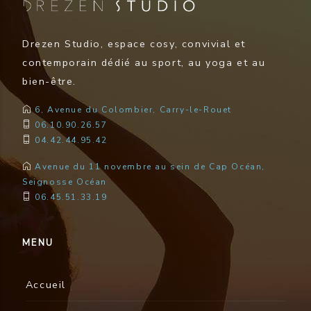
Drezen Studio, espace cosy, convivial et
contemporain dédié au sport, au yoga et au
bien-être.
6, Avenue du Colombier, Carry-le-Rouet
06.10.90.26.57
04.42.44.95.42
Avenue du 11 novembre au sein de Cap Océan,
Seignosse Océan
06.45.51.33.19
MENU
Accueil