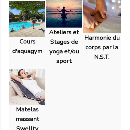
Ateliers et
Harmonie du
Cours
Stages de
corps par la
d'aquagym
yoga et/ou
N.S.T.
sport
Matelas
massant
Swellty