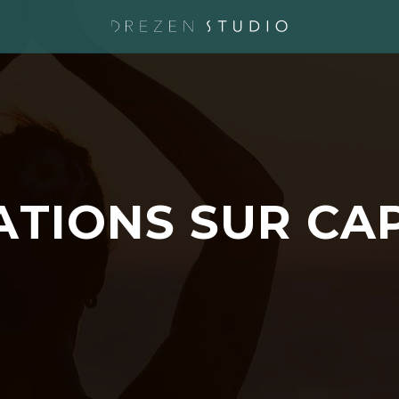
A
T
I
O
N
S
S
U
R
C
A