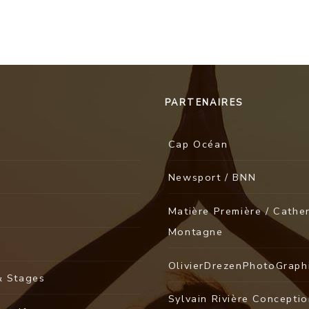
PARTENAIRES
Cap Océan
Newsport / BNN
Matière Première / Cathe
Montagne
OlivierDrezenPhotoGraph
& Stages
Sylvain Rivière Concepti