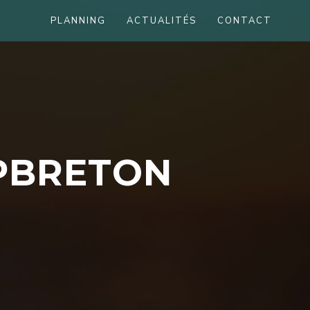
PLANNING
ACTUALITÉS
CONTACT
P
B
R
E
T
O
N