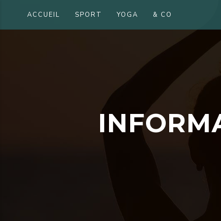
ACCUEIL
SPORT
YOGA
& CO
I
N
F
O
R
M