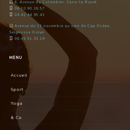
6, Avenue du Colombier, Carry-le-Rouet
06.10.90.26.57
04.42.44.95.42
Avenue du 11 novembre au sein de Cap Océan,
Seignosse Océan
06.45.51.33.19
MENU
Accueil
Sport
Yoga
& Co