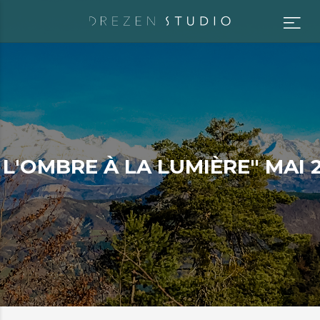
L
'
O
M
B
R
E
À
L
A
L
U
M
I
È
R
E
"
M
A
I